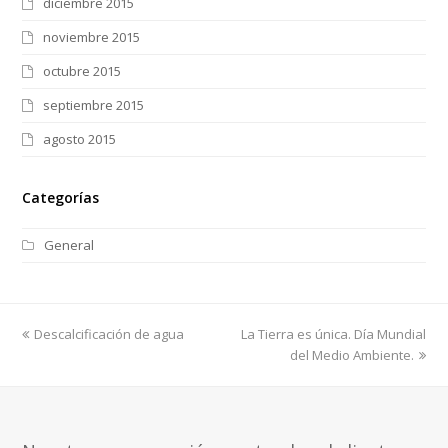
diciembre 2015
noviembre 2015
octubre 2015
septiembre 2015
agosto 2015
Categorías
General
previous
next
Descalcificación de agua
La Tierra es única. Día Mundial
post:
post:
del Medio Ambiente.