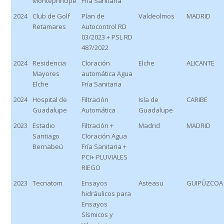
Monteprincipe
Fría Sanitaria
2024
Club de Golf
Plan de
Valdeolmos
MADRID
Retamares
Autocontrol RD
03/2023 + PSL RD
487/2022
2024
Residencia
Cloración
Elche
ALICANTE
Mayores
automática Agua
Elche
Fría Sanitaria
2024
Hospital de
Filtración
Isla de
CARIBE
Guadalupe
Automática
Guadalupe
2023
Estadio
Filtración +
Madrid
MADRID
Santiago
Cloración Agua
Bernabeú
Fría Sanitaria +
PCI+ PLUVIALES
RIEGO
2023
Tecnatom
Ensayos
Asteasu
GUIPÚZCOA
hidráulicos para
Ensayos
Sísmicos y