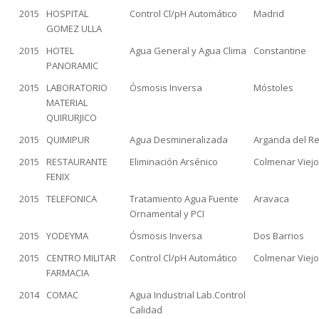
2015
HOSPITAL
Control Cl/pH Automático
Madrid
GOMEZ ULLA
2015
HOTEL
Agua General y Agua Clima
Constantine
PANORAMIC
2015
LABORATORIO
Ósmosis Inversa
Móstoles
MATERIAL
QUIRURJICO
2015
QUIMIPUR
Agua Desmineralizada
Arganda del R
2015
RESTAURANTE
Eliminación Arsénico
Colmenar Viej
FENIX
2015
TELEFONICA
Tratamiento Agua Fuente
Aravaca
Ornamental y PCI
2015
YODEYMA
Ósmosis Inversa
Dos Barrios
2015
CENTRO MILITAR
Control Cl/pH Automático
Colmenar Viej
FARMACIA
2014
COMAC
Agua Industrial Lab.Control
Calidad