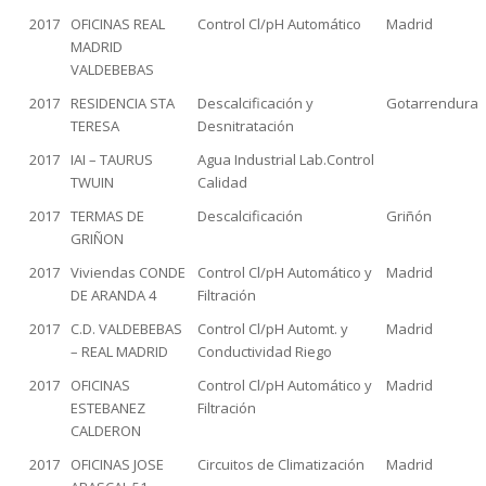
2017
OFICINAS REAL
Control Cl/pH Automático
Madrid
MADRID
VALDEBEBAS
2017
RESIDENCIA STA
Descalcificación y
Gotarrendura
TERESA
Desnitratación
2017
IAI – TAURUS
Agua Industrial Lab.Control
TWUIN
Calidad
2017
TERMAS DE
Descalcificación
Griñón
GRIÑON
2017
Viviendas CONDE
Control Cl/pH Automático y
Madrid
DE ARANDA 4
Filtración
2017
C.D. VALDEBEBAS
Control Cl/pH Automt. y
Madrid
– REAL MADRID
Conductividad Riego
2017
OFICINAS
Control Cl/pH Automático y
Madrid
ESTEBANEZ
Filtración
CALDERON
2017
OFICINAS JOSE
Circuitos de Climatización
Madrid