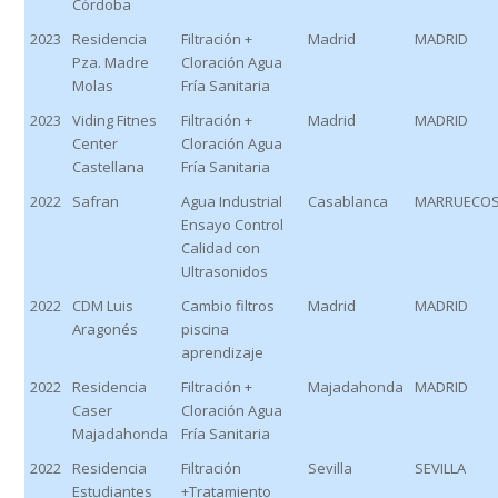
Córdoba
2023
Residencia
Filtración +
Madrid
MADRID
Pza. Madre
Cloración Agua
Molas
Fría Sanitaria
2023
Viding Fitnes
Filtración +
Madrid
MADRID
Center
Cloración Agua
Castellana
Fría Sanitaria
2022
Safran
Agua Industrial
Casablanca
MARRUECO
Ensayo Control
Calidad con
Ultrasonidos
2022
CDM Luis
Cambio filtros
Madrid
MADRID
Aragonés
piscina
aprendizaje
2022
Residencia
Filtración +
Majadahonda
MADRID
Caser
Cloración Agua
Majadahonda
Fría Sanitaria
2022
Residencia
Filtración
Sevilla
SEVILLA
Estudiantes
+Tratamiento