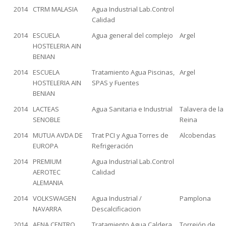
2014
CTRM MALASIA
Agua Industrial Lab.Control
Calidad
2014
ESCUELA
Agua general del complejo
Argel
HOSTELERIA AIN
BENIAN
2014
ESCUELA
Tratamiento Agua Piscinas,
Argel
HOSTELERIA AIN
SPAS y Fuentes
BENIAN
2014
LACTEAS
Agua Sanitaria e Industrial
Talavera de la
SENOBLE
Reina
2014
MUTUA AVDA DE
Trat PCI y Agua Torres de
Alcobendas
EUROPA
Refrigeración
2014
PREMIUM
Agua Industrial Lab.Control
AEROTEC
Calidad
ALEMANIA
2014
VOLKSWAGEN
Agua Industrial /
Pamplona
NAVARRA
Descalcificacion
2014
AENA CENTRO
Tratamiento Agua Caldera
Torrejón de