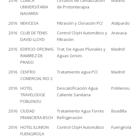
2016
CLINICA
Circuitos de Climatización
Madrid
UNIVERSITARIA
de Protonterapia
NAVARRA
2016
NEKICESA
Filtración y Cloración PCI
Alalpardo
2016
CLUB DE TENIS
Control Cl/pH Automático y
Aravaca
DAVID LLOYD
Filtración
2016
EDIFICIO OFICINAS
Trat. De Aguas Pluviales y
Madrid
RAMIREZ DE
Aguas Grises
PRADO
2016
CENTRO
Tratamiento agua PCI
Madrid
COMERCIAL RIO 2
2016
HOTEL
Descalcificación Agua
Poblenou
TRAVELODGE
Caliente Sanitaria
POBLENOU
2016
CIUDAD
Tratamiento Agua Torres
Boadilla
FINANCIERA BSCH
Refrigeración
2016
HOTEL ILUNION
Control Cl/pH Automático
Fuengirola
FUENGIROLA