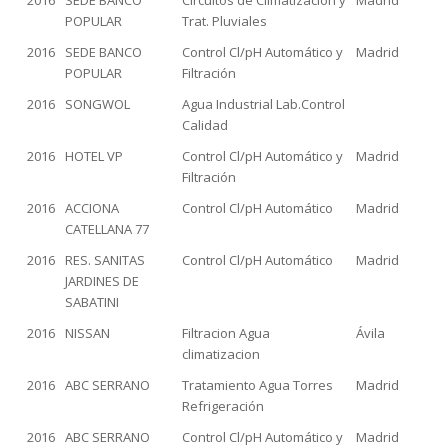
2016
SEDE BANCO
Circuitos de Climatización y
Madrid
POPULAR
Trat. Pluviales
2016
SEDE BANCO
Control Cl/pH Automático y
Madrid
POPULAR
Filtración
2016
SONGWOL
Agua Industrial Lab.Control
Calidad
2016
HOTEL VP
Control Cl/pH Automático y
Madrid
Filtración
2016
ACCIONA
Control Cl/pH Automático
Madrid
CATELLANA 77
2016
RES. SANITAS
Control Cl/pH Automático
Madrid
JARDINES DE
SABATINI
2016
NISSAN
Filtracion Agua
Ávila
climatizacion
2016
ABC SERRANO
Tratamiento Agua Torres
Madrid
Refrigeración
2016
ABC SERRANO
Control Cl/pH Automático y
Madrid