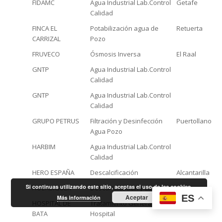
FIDAMC
Agua Industrial Lab.Control
Getafe
Calidad
FINCA EL
Potabilización agua de
Retuerta
CARRIZAL
Pozo
FRUVECO
Ósmosis Inversa
El Raal
GNTP
Agua Industrial Lab.Control
Calidad
GNTP
Agua Industrial Lab.Control
Calidad
GRUPO PETRUS
Filtración y Desinfección
Puertollano
Agua Pozo
HARBIM
Agua Industrial Lab.Control
Calidad
HERO ESPAÑA
Descalcificación
Alcantarilla
Si continuas utilizando este sitio, aceptas el uso de las cookies.
HOERBIGUER
Descalcificación y Luz U.V.
Algete
ES
Aceptar
Más información
HOSPITAL DE
Tratamiento General Agua
BATA
BATA
Hospital