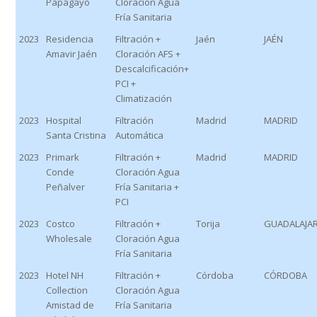
Papagayo
Cloración Agua
Fría Sanitaria
2023
Residencia
Filtración +
Jaén
JAÉN
Amavir Jaén
Cloración AFS +
Descalcificación+
PCI +
Climatización
2023
Hospital
Filtración
Madrid
MADRID
Santa Cristina
Automática
2023
Primark
Filtración +
Madrid
MADRID
Conde
Cloración Agua
Peñalver
Fría Sanitaria +
PCI
2023
Costco
Filtración +
Torija
GUADALAJA
Wholesale
Cloración Agua
Fría Sanitaria
2023
Hotel NH
Filtración +
Córdoba
CÓRDOBA
Collection
Cloración Agua
Amistad de
Fría Sanitaria