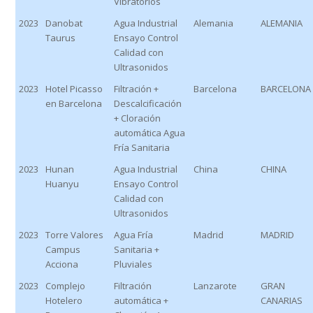
Vibratorios
2023
Danobat
Agua Industrial
Alemania
ALEMANIA
Taurus
Ensayo Control
Calidad con
Ultrasonidos
2023
Hotel Picasso
Filtración +
Barcelona
BARCELONA
en Barcelona
Descalcificación
+ Cloración
automática Agua
Fría Sanitaria
2023
Hunan
Agua Industrial
China
CHINA
Huanyu
Ensayo Control
Calidad con
Ultrasonidos
2023
Torre Valores
Agua Fría
Madrid
MADRID
Campus
Sanitaria +
Acciona
Pluviales
2023
Complejo
Filtración
Lanzarote
GRAN
Hotelero
automática +
CANARIAS