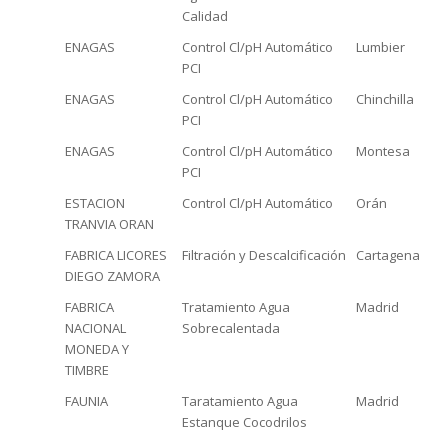
Calidad
ENAGAS
Control Cl/pH Automático
Lumbier
PCI
ENAGAS
Control Cl/pH Automático
Chinchilla
PCI
ENAGAS
Control Cl/pH Automático
Montesa
PCI
ESTACION
Control Cl/pH Automático
Orán
TRANVIA ORAN
FABRICA LICORES
Filtración y Descalcificación
Cartagena
DIEGO ZAMORA
FABRICA
Tratamiento Agua
Madrid
NACIONAL
Sobrecalentada
MONEDA Y
TIMBRE
FAUNIA
Taratamiento Agua
Madrid
Estanque Cocodrilos