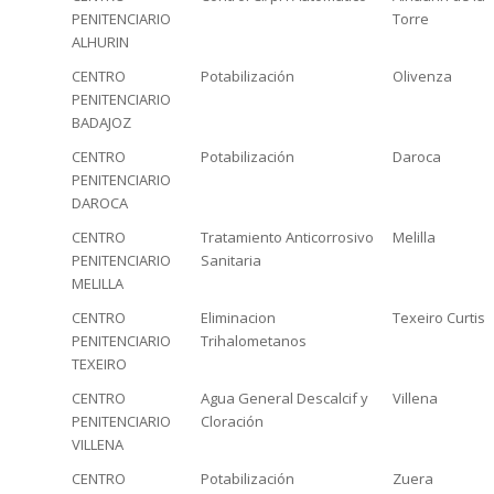
PENITENCIARIO
Torre
ALHURIN
CENTRO
Potabilización
Olivenza
PENITENCIARIO
BADAJOZ
CENTRO
Potabilización
Daroca
PENITENCIARIO
DAROCA
CENTRO
Tratamiento Anticorrosivo
Melilla
PENITENCIARIO
Sanitaria
MELILLA
CENTRO
Eliminacion
Texeiro Curtis
PENITENCIARIO
Trihalometanos
TEXEIRO
CENTRO
Agua General Descalcif y
Villena
PENITENCIARIO
Cloración
VILLENA
CENTRO
Potabilización
Zuera