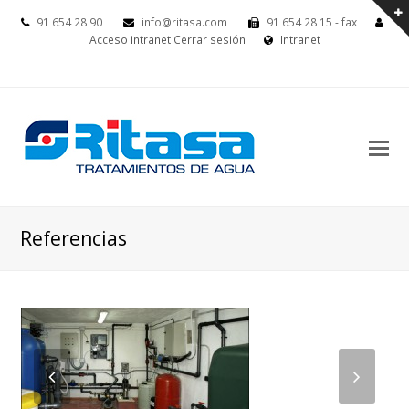
91 654 28 90
info@ritasa.com
91 654 28 15 - fax
Acceso intranet
Cerrar sesión
Intranet
Referencias
previous
next