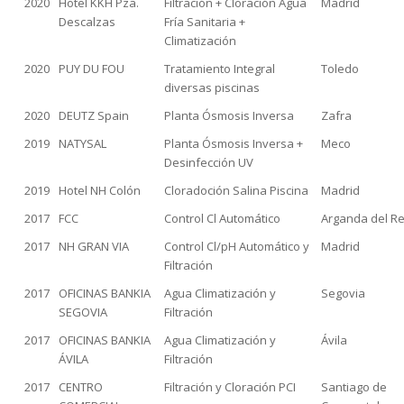
2020
Hotel KKH Pza.
Filtración + Cloración Agua
Madrid
Descalzas
Fría Sanitaria +
Climatización
2020
PUY DU FOU
Tratamiento Integral
Toledo
diversas piscinas
2020
DEUTZ Spain
Planta Ósmosis Inversa
Zafra
2019
NATYSAL
Planta Ósmosis Inversa +
Meco
Desinfección UV
2019
Hotel NH Colón
Cloradoción Salina Piscina
Madrid
2017
FCC
Control Cl Automático
Arganda del R
2017
NH GRAN VIA
Control Cl/pH Automático y
Madrid
Filtración
2017
OFICINAS BANKIA
Agua Climatización y
Segovia
SEGOVIA
Filtración
2017
OFICINAS BANKIA
Agua Climatización y
Ávila
ÁVILA
Filtración
2017
CENTRO
Filtración y Cloración PCI
Santiago de