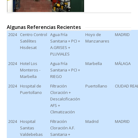
slide
slide
Algunas Referencias Recientes
2024
Centro Control
Agua Fría
Hoyo de
MADRID
Satélites
Sanitaria + PCI +
Manzanares
Hisdesat
A.GRISES +
PLUVIALES
2024
Hotel Los
Agua Fría
Marbella
MÁLAGA
Monteros -
Sanitaria + PCI +
Marbella
RIEGO
2024
Hospital de
Filtración
Puertollano
CIUDAD REA
Puertollano
Cloración +
Descalcificación
AFS +
Climatización
2024
Hospital
Filtración
Madrid
MADRID
Sanitas
Cloración A.F.
Valdebebas
Sanitaria +