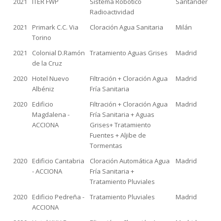
2021
ITER FWP
Sistema Robótico
Santander
Radioactividad
2021
Primark C.C. Via
Cloración Agua Sanitaria
Milán
Torino
2021
Colonial D.Ramón
Tratamiento Aguas Grises
Madrid
de la Cruz
2020
Hotel Nuevo
Filtración + Cloración Agua
Madrid
Albéniz
Fría Sanitaria
2020
Edificio
Filtración + Cloración Agua
Madrid
Magdalena -
Fría Sanitaria + Aguas
ACCIONA
Grises+ Tratamiento
Fuentes + Aljibe de
Tormentas
2020
Edificio Cantabria
Cloración Automática Agua
Madrid
- ACCIONA
Fría Sanitaria +
Tratamiento Pluviales
2020
Edificio Pedreña -
Tratamiento Pluviales
Madrid
ACCIONA