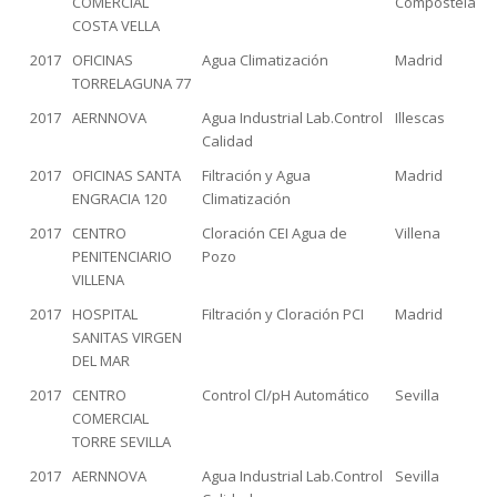
COMERCIAL
Compostela
COSTA VELLA
2017
OFICINAS
Agua Climatización
Madrid
TORRELAGUNA 77
2017
AERNNOVA
Agua Industrial Lab.Control
Illescas
Calidad
2017
OFICINAS SANTA
Filtración y Agua
Madrid
ENGRACIA 120
Climatización
2017
CENTRO
Cloración CEI Agua de
Villena
PENITENCIARIO
Pozo
VILLENA
2017
HOSPITAL
Filtración y Cloración PCI
Madrid
SANITAS VIRGEN
DEL MAR
2017
CENTRO
Control Cl/pH Automático
Sevilla
COMERCIAL
TORRE SEVILLA
2017
AERNNOVA
Agua Industrial Lab.Control
Sevilla