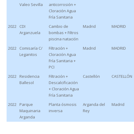
Valeo Sevilla
anticorrosión +
Cloración Agua
Fría Sanitaria
2022
CDI
Cambio de
Madrid
MADRID
Arganzuela
bombas + Filtros
piscina natación
2022
Comisaría C/
Filtración +
Madrid
MADRID
Leganitos
Cloración Agua
Fría Sanitaria +
PCI
2022
Residencia
Filtración +
Castellón
CASTELLÓN
Ballesol
Descalcificación
+ Cloración Agua
Fría Sanitaria
2022
Parque
Planta ósmosis
Arganda del
Madrid
Maquinaria
inversa
Rey
Arganda