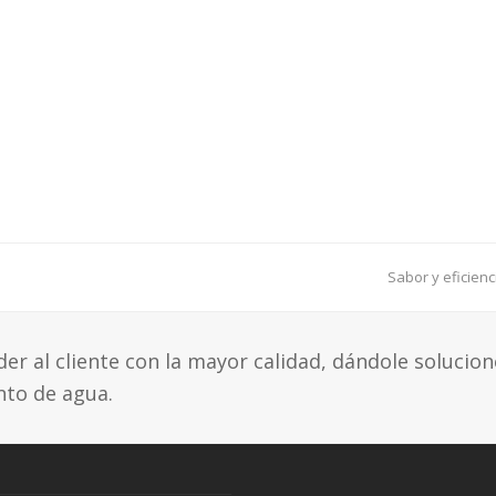
next
Sabor y eficienc
post:
r al cliente con la mayor calidad, dándole solucion
nto de agua.