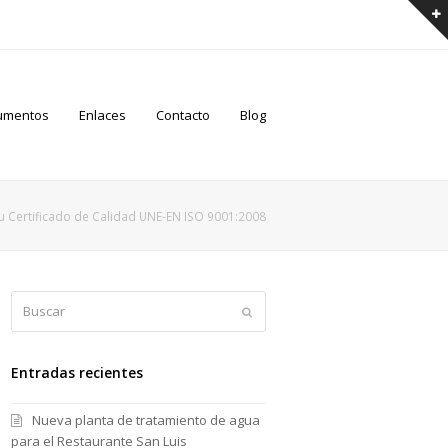
umentos
Enlaces
Contacto
Blog
u Certificado de Calidad UNE-EN ISO 9001:2008
Buscar
Enviar
Entradas recientes
Nueva planta de tratamiento de agua
para el Restaurante San Luis