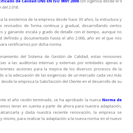
tificado de Calidad UNE-EN ISO 9001:2008
con vigencia desde el 9
 del 2.018.
ta la existencia de la empresa desde hace 30 años, la estructura y
o revisados de forma continua y gradual, desarrollando ciertos
ales y ganando escala y grado de detalle con el tiempo, aunque no
ad definido y documentado hasta el año 2.006, año en el que nos
ara certificarnos por dicha norma.
onamiento del Sistema de Gestión de Calidad, estas revisiones
cias a las auditorías internas y externas por entidades ajenas a
ferentes acciones para la mejora de los diversos procesos de la
ido a la adecuación de las exigencias de un mercado cada vez más
desde la empresa la Satisfacción del Cliente en el desarrollo de su
nte el año recién terminado, se ha aprobado la nueva
Norma de
emos tener en cuenta a partir de ahora para nuestra adaptación,
lcanzarla y dada nuestra reciente renovación, la empresa se
y mismo, para realizar la adaptación a la nueva norma en el nuevo