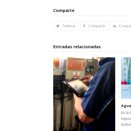
Comparte
Twittear
Compartir
Compar
Entradas relacionadas
Aguas
En la
impor
todos