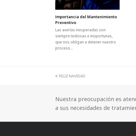
Importancia del Mantenimiento
Preventivo
Las averías inesperadas son
siempre tediosas e inoportunas,
que nos obligan a detener nuestro
proceso…
previous
FELIZ NAVIDAD
post:
Nuestra preocupación es atende
a sus necesidades de tratamie