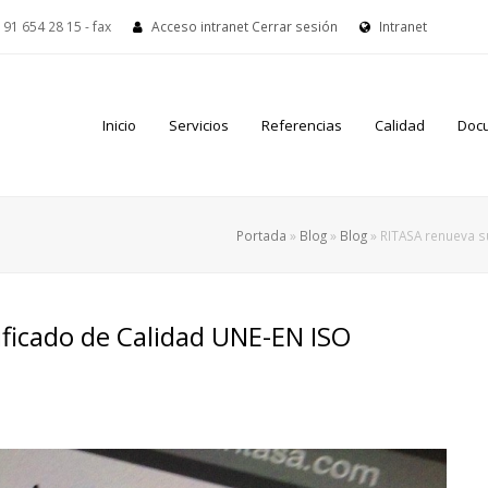
91 654 28 15 - fax
Acceso intranet
Cerrar sesión
Intranet
Inicio
Servicios
Referencias
Calidad
Doc
Portada
»
Blog
»
Blog
»
RITASA renueva s
ficado de Calidad UNE-EN ISO